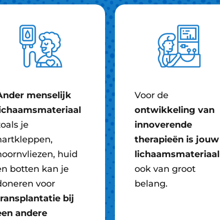
Ander menselijk
Voor de
lichaamsmateriaal
ontwikkeling van
oals je
innoverende
hartkleppen,
therapieën is jouw
hoornvliezen, huid
lichaamsmateriaal
en botten kan je
ook van groot
doneren voor
belang.
transplantatie bij
een andere